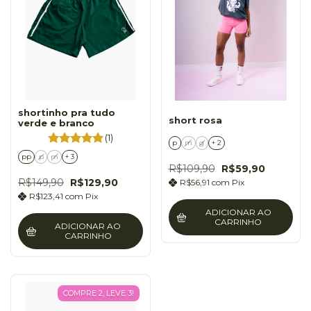
shortinho pra tudo
short rosa
verde e branco
(1)
p
m
g
+ 2
pp
p
m
+ 3
R$109,90
R$59,90
R$149,90
R$129,90
R$56,91
com
Pix
R$123,41
com
Pix
ADICIONAR AO
CARRINHO
ADICIONAR AO
CARRINHO
COMPRE 2, LEVE 3!