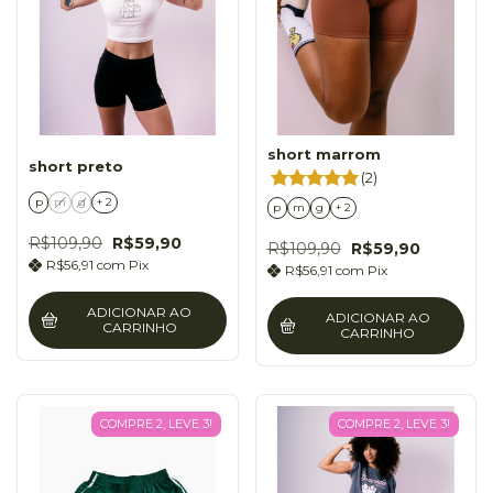
short marrom
short preto
(2)
p
m
g
+ 2
p
m
g
+ 2
R$109,90
R$59,90
R$109,90
R$59,90
R$56,91
com
Pix
R$56,91
com
Pix
ADICIONAR AO
ADICIONAR AO
CARRINHO
CARRINHO
COMPRE 2, LEVE 3!
COMPRE 2, LEVE 3!