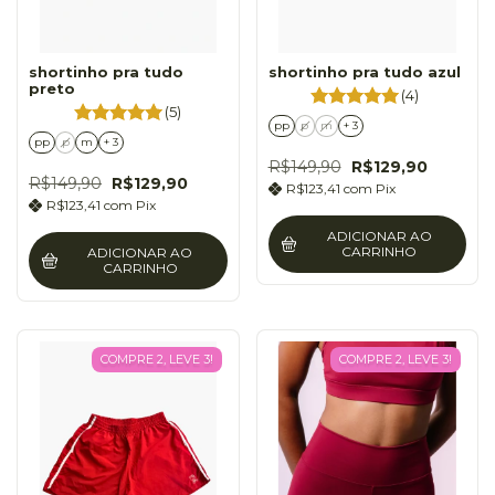
shortinho pra tudo
shortinho pra tudo azul
preto
(4)
(5)
pp
p
m
+ 3
pp
p
m
+ 3
R$149,90
R$129,90
R$149,90
R$129,90
R$123,41
com
Pix
R$123,41
com
Pix
ADICIONAR AO
CARRINHO
ADICIONAR AO
CARRINHO
COMPRE 2, LEVE 3!
COMPRE 2, LEVE 3!