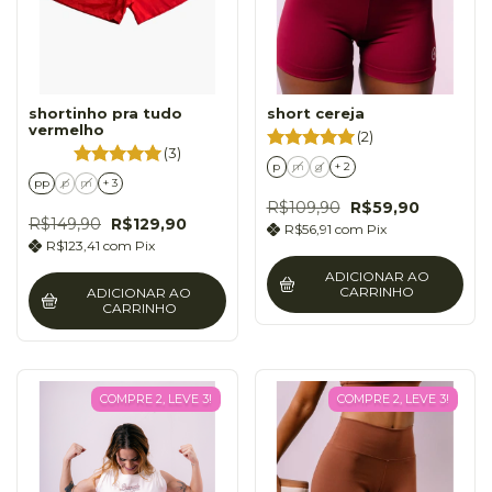
shortinho pra tudo
short cereja
vermelho
(2)
(3)
p
m
g
+ 2
pp
p
m
+ 3
R$109,90
R$59,90
R$149,90
R$129,90
R$56,91
com
Pix
R$123,41
com
Pix
ADICIONAR AO
CARRINHO
ADICIONAR AO
CARRINHO
COMPRE 2, LEVE 3!
COMPRE 2, LEVE 3!