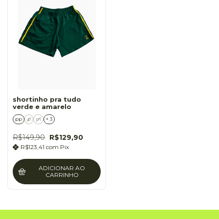
shortinho pra tudo
verde e amarelo
pp
p
m
+ 3
R$149,90
R$129,90
R$123,41
com
Pix
ADICIONAR AO
CARRINHO