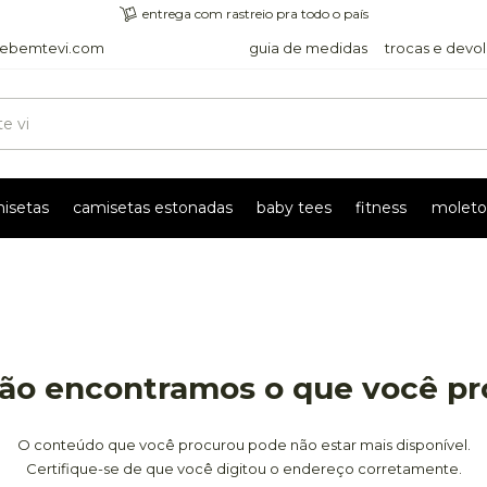
entrega com rastreio pra todo o país
ebemtevi.com
guia de medidas
trocas e devo
isetas
camisetas estonadas
baby tees
fitness
moleto
ão encontramos o que você p
O conteúdo que você procurou pode não estar mais disponível.
Certifique-se de que você digitou o endereço corretamente.