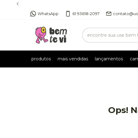
WhatsApp
61 93618-2097
contato@us
produtos
mais vendidas
lançamentos
cam
Ops! N