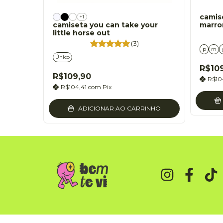
camis
+1
camiseta you can take your
marr
little horse out
(3)
p
m
Único
R$10
R$109,90
R$10
R$104,41
com
Pix
ADICIONAR AO CARRINHO