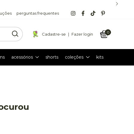
luções
perguntas frequentes
0
Cadastre-se
|
Fazer login
ns
acessórios
shorts
coleções
kits
rocurou