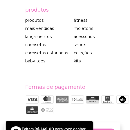
produtos
produtos
fitness
mais vendidas
moletons
lançamentos
acessórios
camisetas
shorts
camisetas estonadas
coleções
baby tees
kits
Formas de pagamento
Faltam
R$ 149,00
para você ganhar
Ao navegar por este site
você