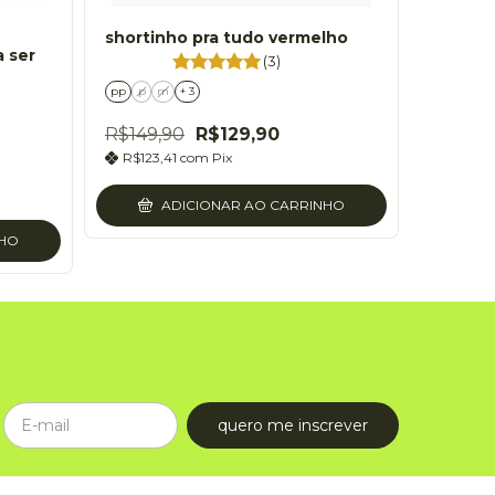
shortinho pra tudo vermelho
a ser
(3)
pp
p
m
+ 3
R$149,90
R$129,90
R$123,41
com
Pix
ADICIONAR AO CARRINHO
NHO