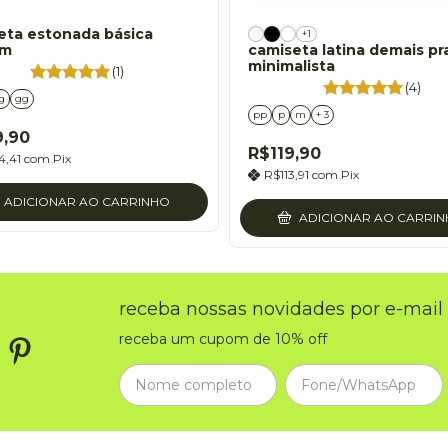
eta estonada básica
+1
om
camiseta latina demais pr
minimalista
(1)
(4)
g
gg
pp
p
m
+ 3
9,90
R$119,90
4,41
com
Pix
R$113,91
com
Pix
ADICIONAR AO CARRINHO
ADICIONAR AO CARRI
receba nossas novidades por e-mail
receba um cupom de 10% off